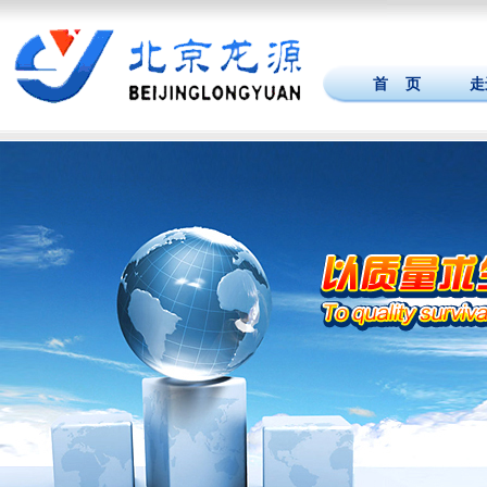
首 页
走