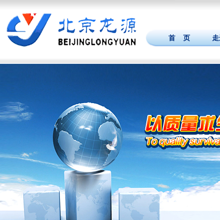
首 页
走