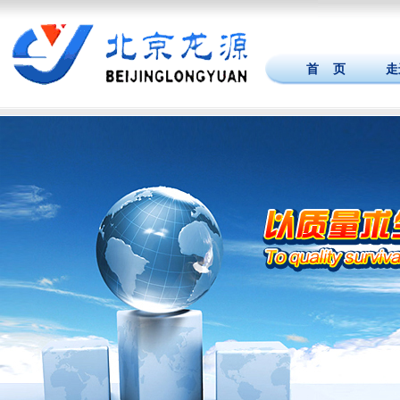
首 页
走