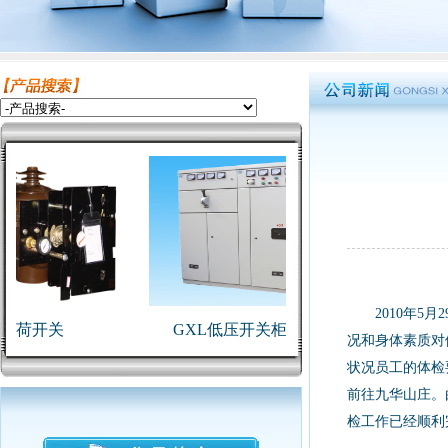
2010年
DZNL-25
负荷开关
GXL低压开关柜固定式
况和身体素质对
状况员工的体检
前往九华山庄。
检工作已经顺利