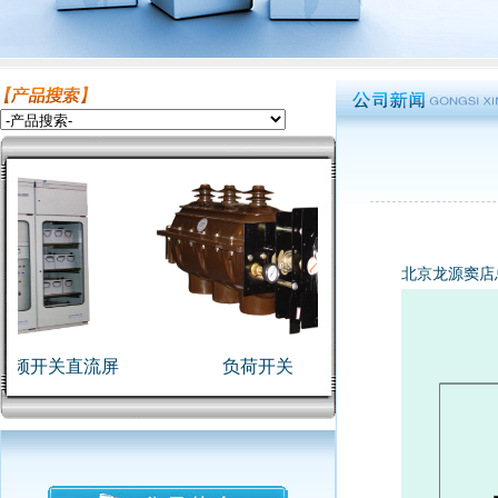
北京龙源窦店
高频开关直流屏
负荷开关
GXL低压开